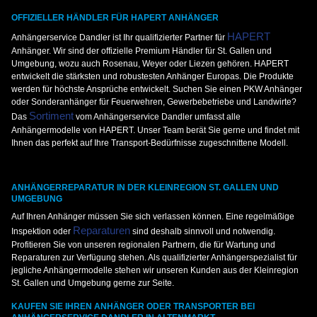
OFFIZIELLER HÄNDLER FÜR HAPERT ANHÄNGER
HAPERT
Anhängerservice Dandler ist Ihr qualifizierter Partner für
Anhänger. Wir sind der offizielle Premium Händler für St. Gallen und
Umgebung, wozu auch Rosenau, Weyer oder Liezen gehören. HAPERT
entwickelt die stärksten und robustesten Anhänger Europas. Die Produkte
werden für höchste Ansprüche entwickelt. Suchen Sie einen PKW Anhänger
oder Sonderanhänger für Feuerwehren, Gewerbebetriebe und Landwirte?
Sortiment
Das
vom Anhängerservice Dandler umfasst alle
Anhängermodelle von HAPERT. Unser Team berät Sie gerne und findet mit
Ihnen das perfekt auf Ihre Transport-Bedürfnisse zugeschnittene Modell.
ANHÄNGERREPARATUR IN DER KLEINREGION ST. GALLEN UND
UMGEBUNG
Auf Ihren Anhänger müssen Sie sich verlassen können. Eine regelmäßige
Reparaturen
Inspektion oder
sind deshalb sinnvoll und notwendig.
Profitieren Sie von unseren regionalen Partnern, die für Wartung und
Reparaturen zur Verfügung stehen. Als qualifizierter Anhängerspezialist für
jegliche Anhängermodelle stehen wir unseren Kunden aus der Kleinregion
St. Gallen und Umgebung gerne zur Seite.
KAUFEN SIE IHREN ANHÄNGER ODER TRANSPORTER BEI