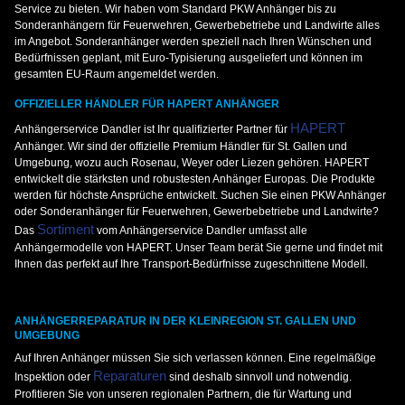
Service zu bieten. Wir haben vom Standard PKW Anhänger bis zu
Sonderanhängern für Feuerwehren, Gewerbebetriebe und Landwirte alles
im Angebot. Sonderanhänger werden speziell nach Ihren Wünschen und
Bedürfnissen geplant, mit Euro-Typisierung ausgeliefert und können im
gesamten EU-Raum angemeldet werden.
OFFIZIELLER HÄNDLER FÜR HAPERT ANHÄNGER
HAPERT
Anhängerservice Dandler ist Ihr qualifizierter Partner für
Anhänger. Wir sind der offizielle Premium Händler für St. Gallen und
Umgebung, wozu auch Rosenau, Weyer oder Liezen gehören. HAPERT
entwickelt die stärksten und robustesten Anhänger Europas. Die Produkte
werden für höchste Ansprüche entwickelt. Suchen Sie einen PKW Anhänger
oder Sonderanhänger für Feuerwehren, Gewerbebetriebe und Landwirte?
Sortiment
Das
vom Anhängerservice Dandler umfasst alle
Anhängermodelle von HAPERT. Unser Team berät Sie gerne und findet mit
Ihnen das perfekt auf Ihre Transport-Bedürfnisse zugeschnittene Modell.
ANHÄNGERREPARATUR IN DER KLEINREGION ST. GALLEN UND
UMGEBUNG
Auf Ihren Anhänger müssen Sie sich verlassen können. Eine regelmäßige
Reparaturen
Inspektion oder
sind deshalb sinnvoll und notwendig.
Profitieren Sie von unseren regionalen Partnern, die für Wartung und